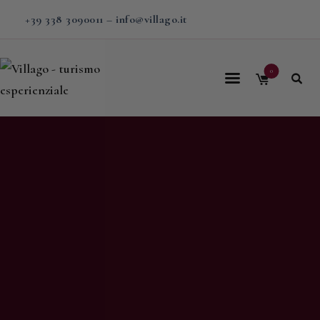
+39 338 3090011
–
info@villago.it
0
Home
Villago
Proposte
Soggiorni
V-BOX
Calendario
Shop
Magazine