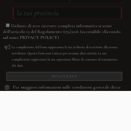
Dichiaro di aver ricevuto completa informativa ai sensi
(accessibile cliccando
dell’articolo 13 del Regolamento 679/2016
sul tasto
PRIVACY POLICY
)
La compilazione del form rappresenta la tua richiesta di iscrizione alla nostra
newsletter. Questo form non è inteso per nessuna altra attività. La sua
compilazione rappresenta la tua espressione libera di consenso al trattamento
dei dati.
PRIVACY POLICY
Per maggiori infomazioni sulle condizioni generali
clicca
qui.
RESETTA
CONFERMA