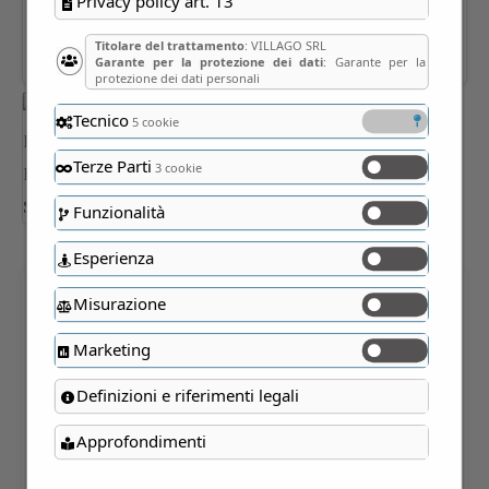
Privacy policy art. 13
Titolare del trattamento
: VILLAGO SRL
Garante per la protezione dei dati
: Garante per la
protezione dei dati personali
Tecnico
5 cookie
Terze Parti
3 cookie
Funzionalità
Esperienza
Misurazione
“BRUNATE 50 COSE DA
Marketing
SCOPRIRE”
Definizioni e riferimenti legali
PIETRO BERRA - € 16,50
Approfondimenti
16,50
€