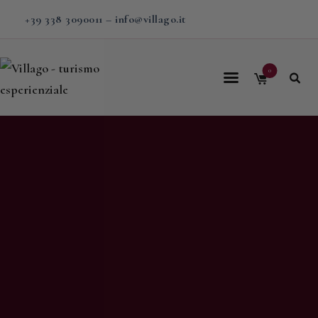
+39 338 3090011
–
info@villago.it
0
Home
Villago
Proposte
Soggiorni
V-BOX
Calendario
Shop
Magazine