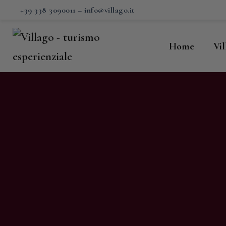
H
+39 338 3090011
–
info@villago.it
Vi
Home
Vi
P
S
V
C
S
M