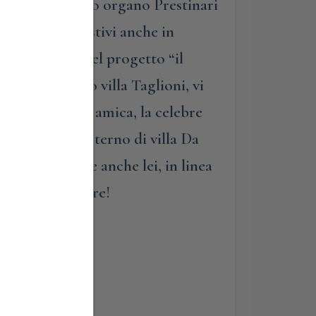
suo pregiatissimo organo Prestinari
gliosi e suggestivi anche in
i all’interno del progetto “il
uelli, un tempo villa Taglioni, vi
ano e della sua amica, la celebre
seggiata all’esterno di villa Da
 italiana, che anche lei, in linea
ogo in cui vivere!
lo