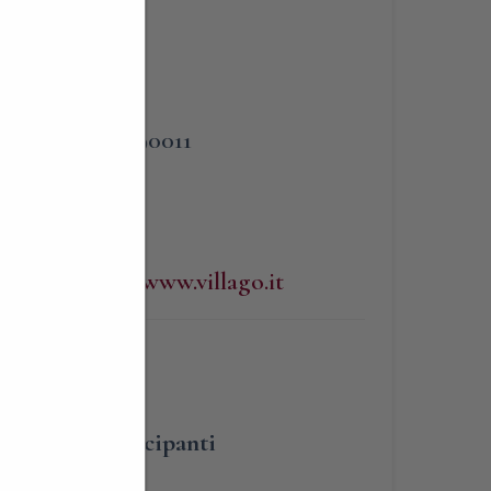
PHONE
3383090011
WEBSITE
http://www.villago.it
umero dei partecipanti