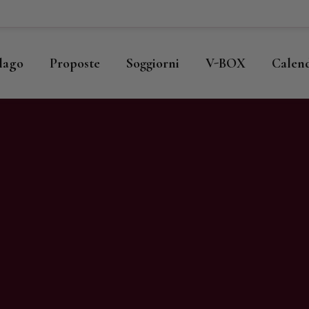
ome
llago
llago
Proposte
Soggiorni
V-BOX
Calen
roposte
oggiorni
-BOX
alendario
hop
agazine