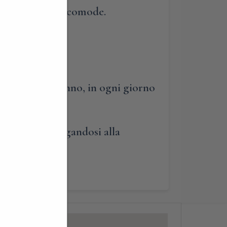
indossare scarpe comode.
uata tutto l’anno, in ogni giorno
tecipare aggregandosi alla