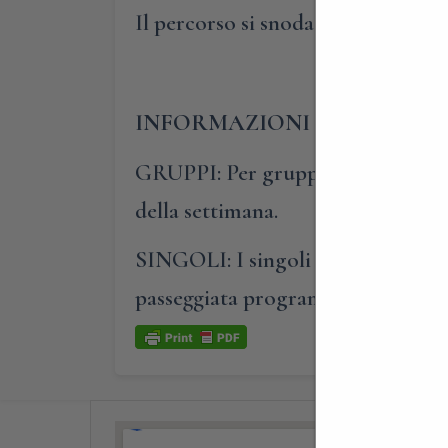
Il percorso si snoda per circa 1,5 
INFORMAZIONI E PRENOTA
GRUPPI: Per gruppi composti da al
della settimana.
SINGOLI: I singoli o i piccoli gru
passeggiata programmata nel cale