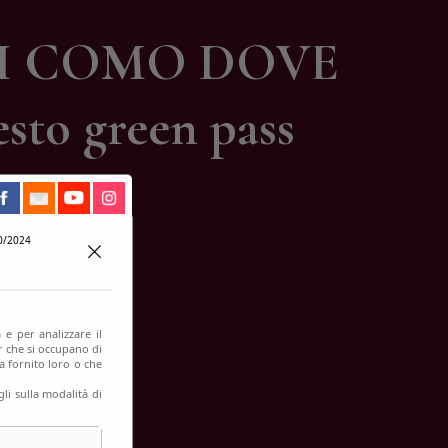
 DI COMO DOVE
to green pass
0/2024
 e per analizzare il
er che si occupano di
a fornito loro o che
li sulla modalità di