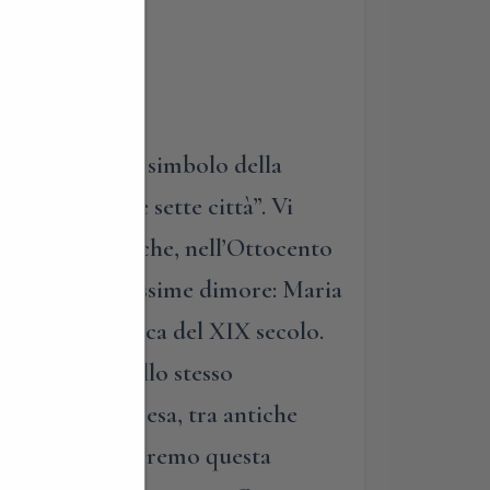
di uno dei paesi simbolo della
annominate “le sette città”. Vi
 di paradiso”, che, nell’Ottocento
rono delle bellissime dimore: Maria
te cantante lirica del XIX secolo.
 progettata dallo stesso
seguire, in discesa, tra antiche
maco. Qui, visiteremo questa