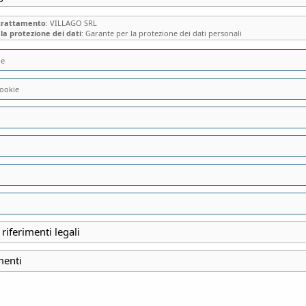
 trattamento
: VILLAGO SRL
la protezione dei dati
: Garante per la protezione dei dati personali
ie
ookie
BLEVIO, “LA CITT
DOVE VIVONO GLI AR
pass
 riferimenti legali
INIZIO
menti
10 Aprile 2022