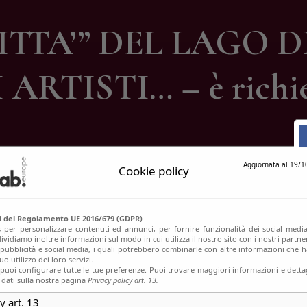
ontatti
CITTA’” DEL LAGO
RTISTI… – è richies
Aggiornata al 19/1
Cookie policy
si del Regolamento UE 2016/679 (GDPR)
s per personalizzare contenuti ed annunci, per fornire funzionalità dei social media
ividiamo inoltre informazioni sul modo in cui utilizza il nostro sito con i nostri partn
, pubblicità e social media, i quali potrebbero combinarle con altre informazioni che h
o utilizzo dei loro servizi.
uoi configurare tutte le tue preferenze. Puoi trovare maggiori informazioni e dettag
 dati sulla nostra pagina
Privacy policy art. 13.
y art. 13