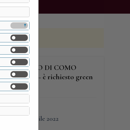
A’” DEL LAGO DI COMO
TISTI… – è richiesto green
FINE
10 Aprile 2022