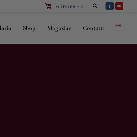
0 items
-
0
dario
Shop
Magazine
Contatti