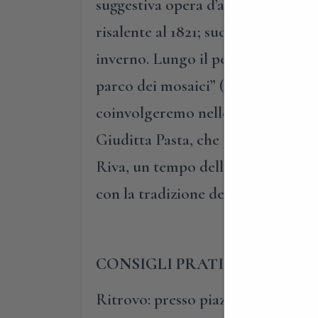
suggestiva opera d’arte barocca, co
risalente al 1821; successivamente,
inverno. Lungo il percorso incontre
parco dei mosaici” (di cui vi allegh
coinvolgeremo nelle vicissitudini d
Giuditta Pasta, che a Blevio scelse
Riva, un tempo della famiglia Ricor
con la tradizione degli artisti tea
CONSIGLI PRATICI
Ritrovo: presso piazzale Chiesa di 