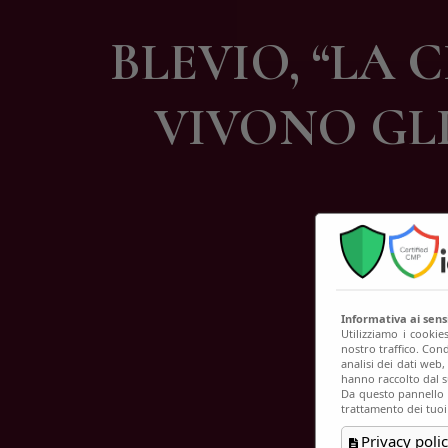
C
BLEVIO, “LA 
VIVONO GLI A
Informativa ai sen
Utilizziamo i cookie
nostro traffico. Cond
analisi dei dati web
hanno raccolto dal su
Da questo pannello p
trattamento dei tuoi
Privacy polic