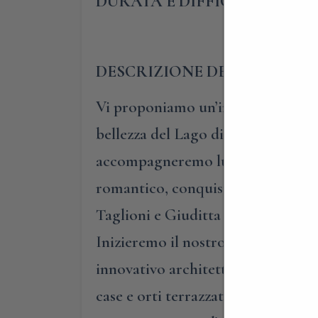
DURATA E DIFFICOLTA’:
2 ore
DESCRIZIONE DELLA PASSE
Vi proponiamo un’inedita passeggiat
bellezza del Lago di Como, Blevio, 
accompagneremo lungo le scalinate 
romantico, conquistarono persino l
Taglioni e Giuditta Pasta, rispett
Inizieremo il nostro itinerario dal
innovativo architetto che realizzò l
case e orti terrazzati, fino all’an