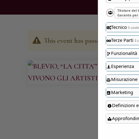
Titolare del
Garante per 
Tecnico
5 cook
This event has passed
Terze Parti
3 c
Funzionalità
Esperienza
Misurazione
Marketing
Definizioni e
Approfondi