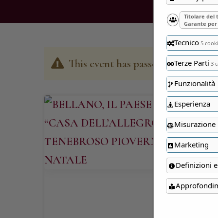
Titolare del
Garante per 
Tecnico
5 cook
This event has passed
Terze Parti
3 c
Funzionalità
Esperienza
Misurazione
Marketing
Definizioni e
Approfondi