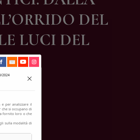
LL’ORRIDO DEL
E LUCI DEL
0/2024
 e per analizzare il
er che si occupano di
a fornito loro o che
li sulla modalità di