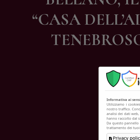
C
“CASA DELL’A
TENEBROSO
Informativa ai sen
Utilizziamo i cookie
nostro traffico. Cond
analisi dei dati web
hanno raccolto dal su
Da questo pannello p
trattamento dei tuoi
Privacy polic