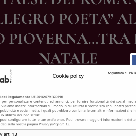
ontatti
LLEGRO POETA” A
 PIOVERNA…TRA L
NATALE
Aggiornata al 19/1
Cookie policy
si del Regolamento UE 2016/679 (GDPR)
s per personalizzare contenuti ed annunci, per fornire funzionalità dei social media
ividiamo inoltre informazioni sul modo in cui utilizza il nostro sito con i nostri partn
, pubblicità e social media, i quali potrebbero combinarle con altre informazioni che h
o utilizzo dei loro servizi.
uoi configurare tutte le tue preferenze. Puoi trovare maggiori informazioni e dettag
 dati sulla nostra pagina
Privacy policy art. 13.
y art. 13