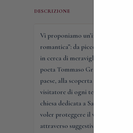
DESCRIZIONE
Vi proponiamo un’inedita visita gui
romantica”: da piccola Manchester 
in cerca di meravigliose suggestion
poeta Tommaso Grossi, grande ami
paese, alla scoperta di questa sua 
visitatore di ogni tempo. Per pri
chiesa dedicata a San Nazaro e Cels
voler proteggere il viandante che 
attraverso suggestive passerelle i