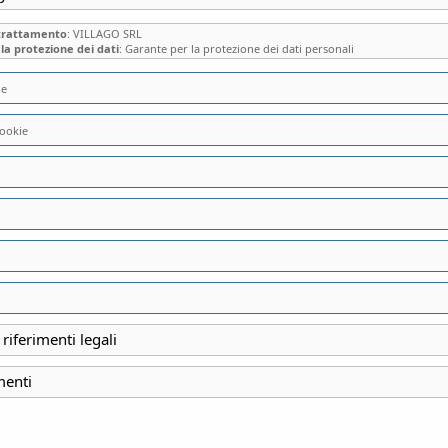
 trattamento
: VILLAGO SRL
la protezione dei dati
: Garante per la protezione dei dati personali
ie
ookie
BELLANO, IL PAE
“CASA DELL’ALLE
DEL TENEBROSO 
DEL NATALE
 riferimenti legali
menti
INIZIO
30 Dicembre 2025