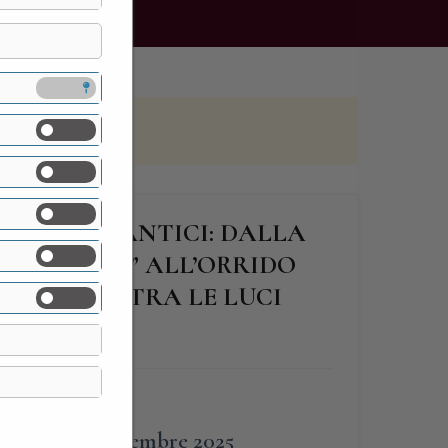
SE DEI ROMANTICI: DALLA
GRO POETA” ALL’ORRIDO
PIOVERNA…TRA LE LUCI
FINE
30 Dicembre 2025