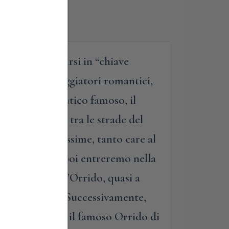
seppe reinventarsi in “chiave
 a meta dei viaggiatori romantici,
asa di un romantico famoso, il
eguiremo poi tra le strade del
 chiese antichissime, tanto care al
onfraternita, poi entreremo nella
ercorso verso l’Orrido, quasi a
o “misterioso”. Successivamente,
per eccellenza: il famoso Orrido di