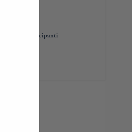
BLIGATORIA
umero dei partecipanti
renotabile