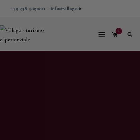
+39 338 3090011
–
info@villago.it
0
Home
Villago
Proposte
Soggiorni
V-BOX
Calendario
Shop
Magazine