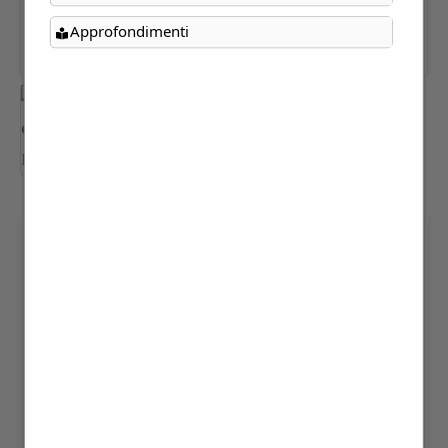
Approfondimenti
“Andar per CITTA’ IDEALI”
FABIO ISMAN - € 12,00
12,00
€
Andar per CITTA’ IDEALI