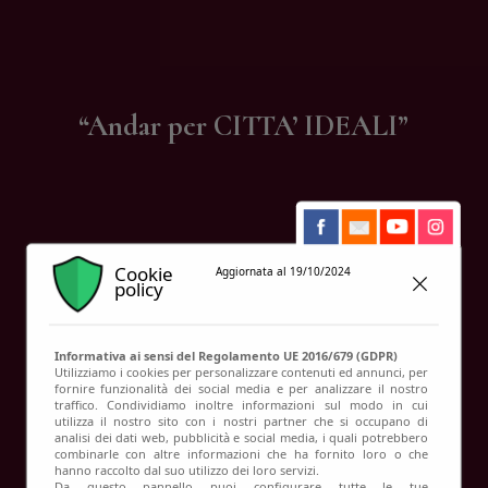
Contatti
“Andar per CITTA’ IDEALI”
Cookie
Aggiornata al 19/10/2024
policy
Informativa ai sensi del Regolamento UE 2016/679 (GDPR)
Utilizziamo i cookies per personalizzare contenuti ed annunci, per
fornire funzionalità dei social media e per analizzare il nostro
traffico. Condividiamo inoltre informazioni sul modo in cui
utilizza il nostro sito con i nostri partner che si occupano di
analisi dei dati web, pubblicità e social media, i quali potrebbero
combinarle con altre informazioni che ha fornito loro o che
hanno raccolto dal suo utilizzo dei loro servizi.
Da questo pannello puoi configurare tutte le tue