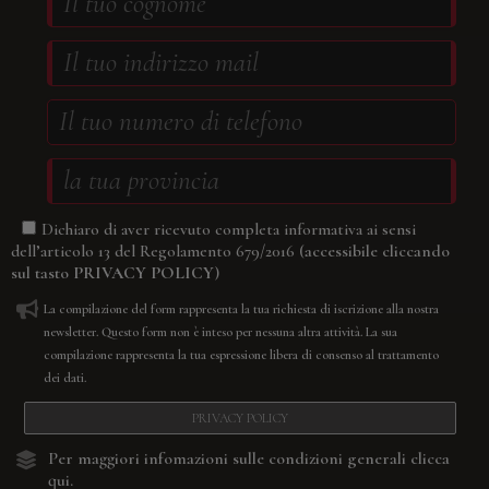
Dichiaro di aver ricevuto completa informativa ai sensi
(accessibile cliccando
dell’articolo 13 del Regolamento 679/2016
sul tasto
PRIVACY POLICY
)
La compilazione del form rappresenta la tua richiesta di iscrizione alla nostra
newsletter. Questo form non è inteso per nessuna altra attività. La sua
compilazione rappresenta la tua espressione libera di consenso al trattamento
dei dati.
PRIVACY POLICY
Per maggiori infomazioni sulle condizioni generali
clicca
qui.