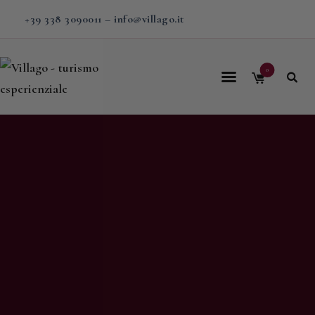
+39 338 3090011
–
info@villago.it
0
Home
Villago
Proposte
Soggiorni
V-BOX
Calendario
Shop
Magazine