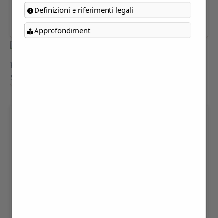
Definizioni e riferimenti legali
Approfondimenti
“ Andar per CAFFE’ STORICI”
MASSIMO CERULO - € 12,00
12,00
€
Andar per CAFFE’ STORICI