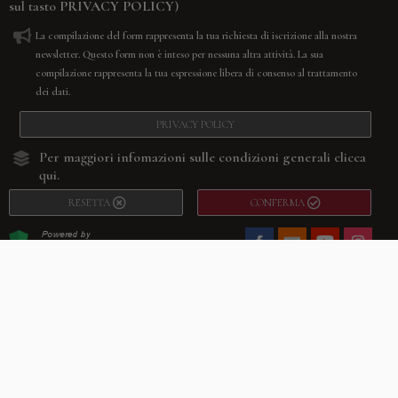
sul tasto
PRIVACY POLICY
)
La compilazione del form rappresenta la tua richiesta di iscrizione alla nostra
newsletter. Questo form non è inteso per nessuna altra attività. La sua
compilazione rappresenta la tua espressione libera di consenso al trattamento
dei dati.
PRIVACY POLICY
Per maggiori infomazioni sulle condizioni generali
clicca
qui.
RESETTA
CONFERMA
Facebook
Youtube
Instagram
Villago
© 2026. VILLAGO SRL, Via Segantini, 11 – 22046 Merone (Co) –
P.IVA 03420530135 – Numero REA CO-313845 – Cap. Soc. € 10.200,00 – PEC