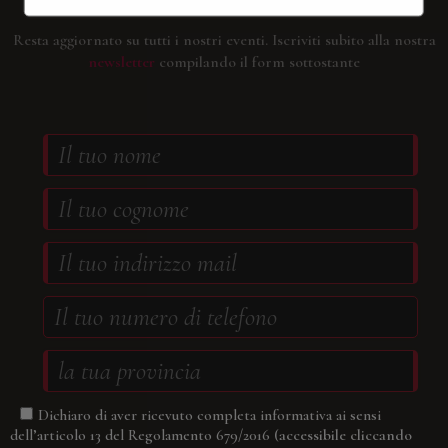
Resta aggiornato su tutti i nostri eventi.
Iscriviti subito alla nostra
newsletter
compilando il form sottostante
Dichiaro di aver ricevuto completa informativa ai sensi
(accessibile cliccando
dell’articolo 13 del Regolamento 679/2016