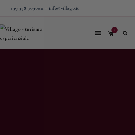
+39 338 3090011
–
info@villago.it
0
Home
Villago
Proposte
Soggiorni
V-BOX
Calendario
Shop
Magazine