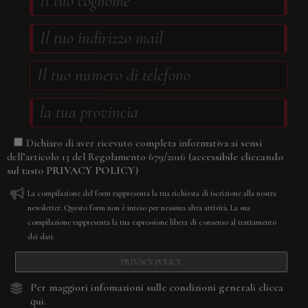
Dichiaro di aver ricevuto completa informativa ai sensi
(accessibile cliccando
dell’articolo 13 del Regolamento 679/2016
sul tasto
PRIVACY POLICY
)
La compilazione del form rappresenta la tua richiesta di iscrizione alla nostra
newsletter. Questo form non è inteso per nessuna altra attività. La sua
compilazione rappresenta la tua espressione libera di consenso al trattamento
dei dati.
PRIVACY POLICY
Per maggiori infomazioni sulle condizioni generali
clicca
qui.