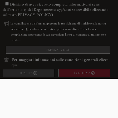
Dichiaro di aver ricevuto completa informativa ai sensi
(accessibile cliccando
dell’articolo 13 del Regolamento 679/2016
sul tasto
PRIVACY POLICY
)
La compilazione del form rappresenta la tua richiesta di iscrizione alla nostra
newsletter. Questo form non è inteso per nessuna altra attività. La sua
compilazione rappresenta la tua espressione libera di consenso al trattamento
dei dati.
PRIVACY POLICY
Per maggiori infomazioni sulle condizioni generali
clicca
qui.
RESETTA
CONFERMA
Facebook
Youtube
Instagram
Villago
© 2026. VILLAGO SRL, Via Segantini, 11 – 22046 Merone (Co) –
P.IVA 03420530135 – Numero REA CO-313845 – Cap. Soc. € 10.200,00 – PEC