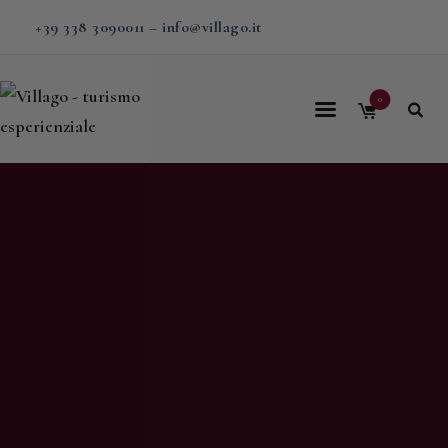
+39 338 3090011
–
info@villago.it
0
Home
Villago
Proposte
Soggiorni
V-BOX
Calendario
Shop
Magazine