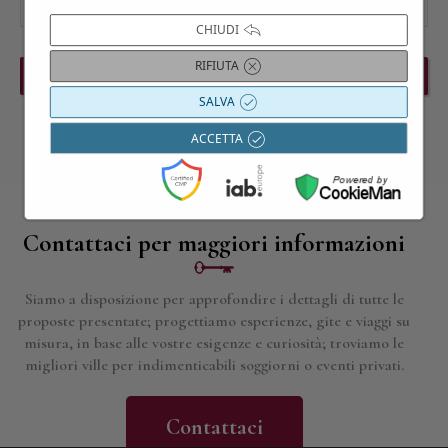
CHIUDI
RIFIUTA
PREVIOUS EVENT
NEXT EVENT
SALVA
ACCETTA
Contattaci per maggiori informazioni
Siamo a disposizione per approfondire i dettagli di tutte le
proposte presentate; progettiamo esperienze, gite e viaggi su
misura, in base alle vostre esigenze e curiosità; troviamo le
migliori ville per indimenticabili soggiorni o eventi privati.
Contattaci