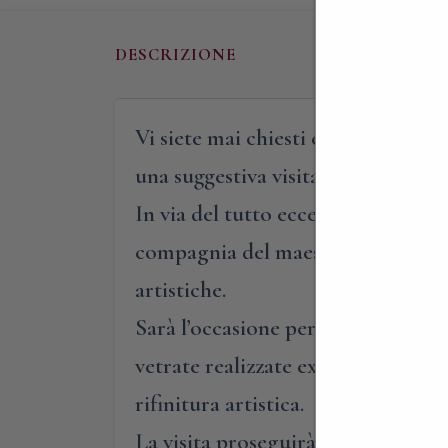
DESCRIZIONE
Vi siete mai chiesti come si realiz
una suggestiva visita che fa per voi
In via del tutto eccezionale, vi a
compagnia del maestro avremo modo
artistiche.
Sarà l’occasione per ammirare le me
vetrate realizzate ex novo in manie
rifinitura artistica.
La visita proseguirà poi negli spaz