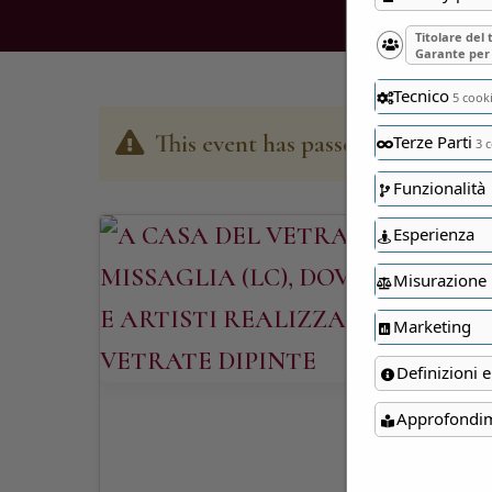
Titolare del
Garante per 
Tecnico
5 cook
This event has passed
Terze Parti
3 c
Funzionalità
Esperienza
Misurazione
Marketing
Definizioni e
Approfondi