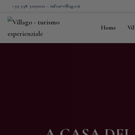
H
+39 338 3090011
–
info@villago.it
Vi
Home
Vi
P
S
V
C
S
M
A CASA DEL