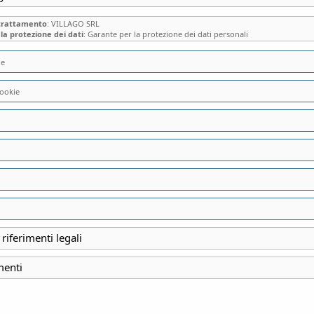
 trattamento
: VILLAGO SRL
la protezione dei dati
: Garante per la protezione dei dati personali
ie
ookie
A CASA DEL VETR
MISSAGLIA (LC), 
VETRAI E ARTIST
MERAVIGLIOSE VE
 riferimenti legali
menti
INIZIO
13 Aprile 2024