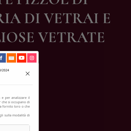
IA DI VETRAI E
LIOSE VETRATE
0/2024
 e per analizzare il
er che si occupano di
a fornito loro o che
li sulla modalità di