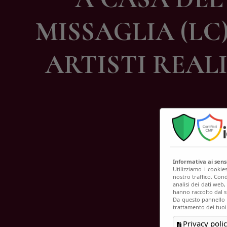
C
MISSAGLIA (LC
ARTISTI REAL
Informativa ai sen
Utilizziamo i cookie
nostro traffico. Cond
analisi dei dati web
hanno raccolto dal su
Da questo pannello p
trattamento dei tuoi
Privacy polic