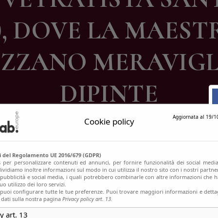
ontatti
), DOVE LA MAESTR
IZZANO MERAVIG
DIPINTE
Aggiornata al 19/1
Cookie policy
si del Regolamento UE 2016/679 (GDPR)
s per personalizzare contenuti ed annunci, per fornire funzionalità dei social media
ividiamo inoltre informazioni sul modo in cui utilizza il nostro sito con i nostri partn
, pubblicità e social media, i quali potrebbero combinarle con altre informazioni che h
o utilizzo dei loro servizi.
uoi configurare tutte le tue preferenze. Puoi trovare maggiori informazioni e dettag
 dati sulla nostra pagina
Privacy policy art. 13.
y art. 13