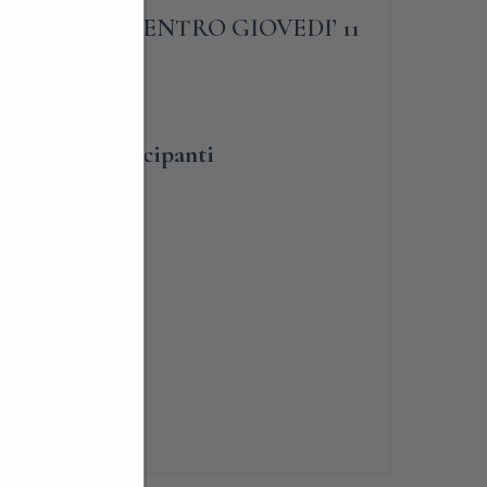
IGATORIA ENTRO GIOVEDI’ 11
umero dei partecipanti
lità
renotabile
ia