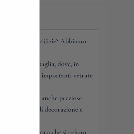
e delle ville gentilizie? Abbiamo
 Pizzol di Missaglia, dove, in
 il restauro di importanti vetrate
 sig. Pizzol, ma anche preziose
complesse fasi di decorazione e
e le fasi di lavoro che si celano