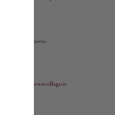
PHONE
gio,
338 3090011
io
WEBSITE
http://www.villago.it