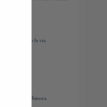
recisione….
sponibili lungo la via.
onibilità della dimora.