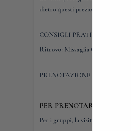
dietro questi preziosissimi capolavo
CONSIGLI PRATICI
Ritrovo:
Missaglia (Lc) Via 1 maggi
PRENOTAZIONE OBBLIGATORIA
PER PRENOTARE E PARTEC
Per i gruppi, la visita guidata pre