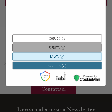
PREVIOUS EVENT
NEXT EVENT
CHIUDI
Contattaci per maggiori informazioni
RIFIUTA
SALVA
Siamo a disposizione per approfondire i dettagli di tutte le
proposte presentate; progettiamo esperienze, gite e viaggi su
ACCETTA
misura, in base alle vostre esigenze e curiosità; troviamo le
migliori ville per indimenticabili soggiorni o eventi privati.
Contattaci
Iscriviti alla nostra Newsletter