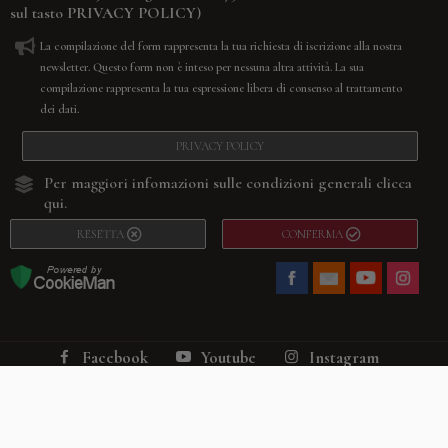
sul tasto
PRIVACY POLICY
)
La compilazione del form rappresenta la tua richiesta di iscrizione alla nostra
newsletter. Questo form non è inteso per nessuna altra attività. La sua
compilazione rappresenta la tua espressione libera di consenso al trattamento
dei dati.
PRIVACY POLICY
Per maggiori infomazioni sulle condizioni generali
clicca
qui.
RESETTA
CONFERMA
Facebook
Youtube
Instagram
Villago
© 2026. VILLAGO SRL, Via Segantini, 11 – 22046 Merone (Co) –