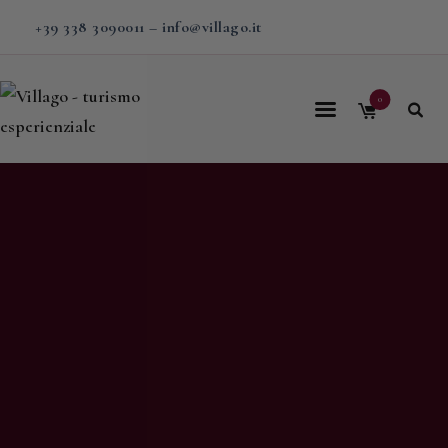
+39 338 3090011
–
info@villago.it
0
Home
Villago
Proposte
Soggiorni
V-BOX
Calendario
Shop
Magazine