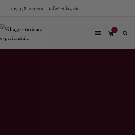
+39 338 3090011
–
info@villago.it
0
Home
Villago
Proposte
Soggiorni
V-BOX
Calendario
Shop
Magazine