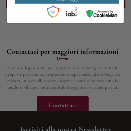
PREVIOUS EVENT
NEXT EVENT
Contattaci per maggiori informazioni
Siamo a disposizione per approfondire i dettagli di tutte le
proposte presentate; progettiamo esperienze, gite e viaggi su
misura, in base alle vostre esigenze e curiosità; troviamo le
migliori ville per indimenticabili soggiorni o eventi privati.
Contattaci
Iscriviti alla nostra Newsletter