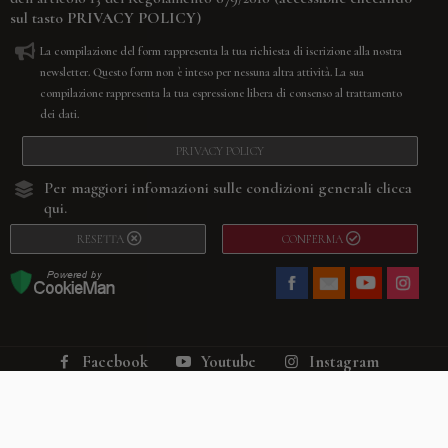
sul tasto
PRIVACY POLICY
)
La compilazione del form rappresenta la tua richiesta di iscrizione alla nostra
newsletter. Questo form non è inteso per nessuna altra attività. La sua
compilazione rappresenta la tua espressione libera di consenso al trattamento
dei dati.
PRIVACY POLICY
Per maggiori infomazioni sulle condizioni generali
clicca
qui.
RESETTA
CONFERMA
Facebook
Youtube
Instagram
Villago
© 2026. VILLAGO SRL, Via Segantini, 11 – 22046 Merone (Co) –