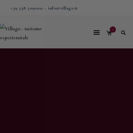
+39 338 3090011
–
info@villago.it
0
Home
Villago
Proposte
Soggiorni
V-BOX
Calendario
Shop
Magazine