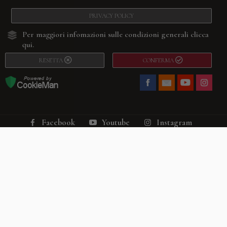
PRIVACY POLICY
Per maggiori infomazioni sulle condizioni generali
clicca
qui.
RESETTA
CONFERMA
Facebook
Youtube
Instagram
Villago
© 2026. VILLAGO SRL, Via Segantini, 11 – 22046 Merone (Co) –
P.IVA 03420530135 – Numero REA CO-313845 – Cap. Soc. € 10.200,00 – PEC
villagosrl@legalmail.it
Telefono:
+39 338-3090011
– Email:
info@villago.it
– Alcune immagini del sito
sono utilizzate su licenza di Shutterstock.com e rispettivi autori Sito realizzato
da
ShareNow!