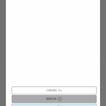
COME PARTECIPARE
Per le date programmate è possibile
iscriversi anche singolarmente: sul sito
www.villago.it/calendario
, scrivendo a
info@villago.it
, contattando il 3383090011.
CHIUDI
RIFIUTA