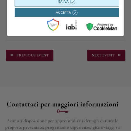
SALVA
ACCETTA
PREVIOUS EVENT
NEXT EVENT
Contattaci per maggiori informazioni
Siamo a disposizione per approfondire i dettagli di tutte le
proposte presentate; progettiamo esperienze, gite e viaggi su