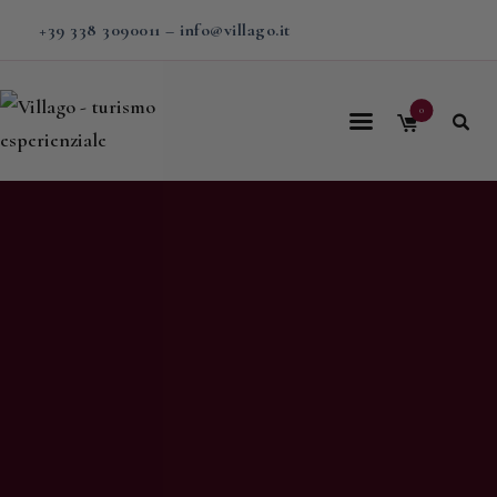
+39 338 3090011
–
info@villago.it
0
Home
Villago
Proposte
Soggiorni
V-BOX
Calendario
Shop
Magazine