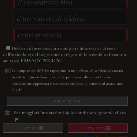
Dichiaro di aver ricevuto completa informativa ai sensi
(accessibile cliccando
dell’articolo 13 del Regolamento 679/2016
sul tasto
PRIVACY POLICY
)
La compilazione del form rappresenta la tua richiesta di iscrizione alla nostra
newsletter. Questo form non è inteso per nessuna altra attività. La sua
compilazione rappresenta la tua espressione libera di consenso al trattamento
dei dati.
PRIVACY POLICY
Per maggiori infomazioni sulle condizioni generali
clicca
qui.
RESETTA
CONFERMA