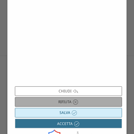
Per le date programmate è possibile
iscriversi anche singolarmente: sul sito
www.villago.it/calendario
, scrivendo a
info@villago.it
, contattando il 3383090011.
CHIUDI
RIFIUTA
SALVA
ACCETTA