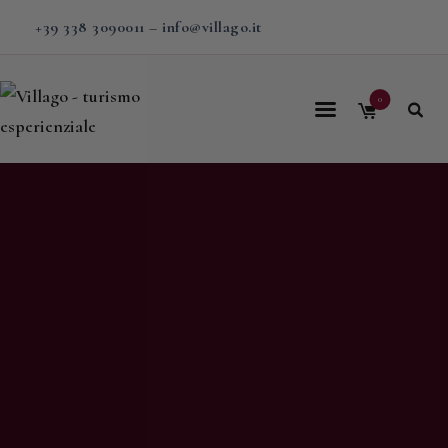
+39 338 3090011
–
info@villago.it
0
Home
Villago
Proposte
Soggiorni
V-BOX
Calendario
Shop
Magazine