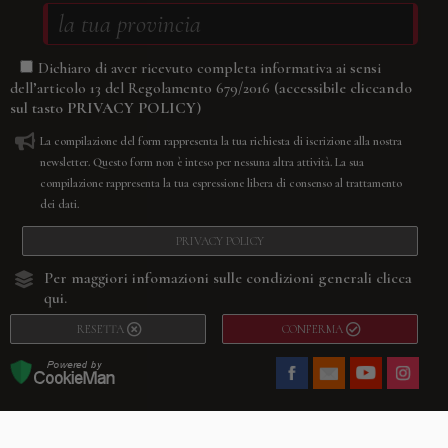
Dichiaro di aver ricevuto completa informativa ai sensi
(accessibile cliccando
dell’articolo 13 del Regolamento 679/2016
sul tasto
PRIVACY POLICY
)
La compilazione del form rappresenta la tua richiesta di iscrizione alla nostra
newsletter. Questo form non è inteso per nessuna altra attività. La sua
compilazione rappresenta la tua espressione libera di consenso al trattamento
dei dati.
PRIVACY POLICY
Per maggiori infomazioni sulle condizioni generali
clicca
qui.
RESETTA
CONFERMA