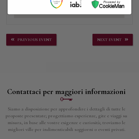
PREVIOUS EVENT
NEXT EVENT
Contattaci per maggiori informazioni
Siamo a disposizione per approfondire i dettagli di tutte le
proposte presentate; progettiamo esperienze, gite e viaggi su
misura, in base alle vostre esigenze e curiosità; troviamo le
migliori ville per indimenticabili soggiorni o eventi privati.