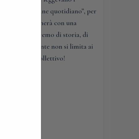
 produceva il “pane quotidiano”, per
 La visita terminerà con una
 percorso parleremo di storia, di
o così importante non si limita ai
ande lavoro collettivo!