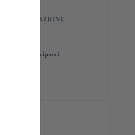
A – PRENOTAZIONE
umero dei partecipanti
renotabile