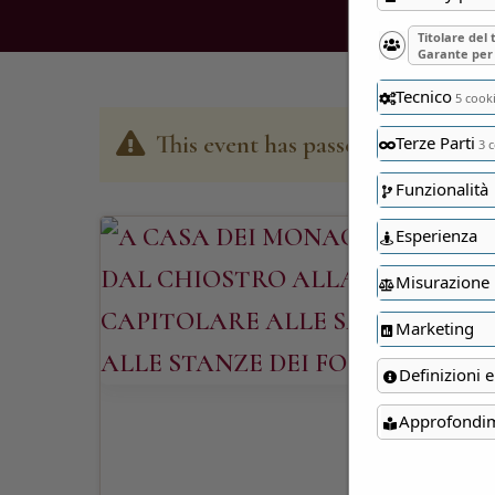
Titolare del
Garante per 
Tecnico
5 cook
This event has passed
Terze Parti
3 c
Funzionalità
Esperienza
Misurazione
Marketing
Definizioni e
Approfondi