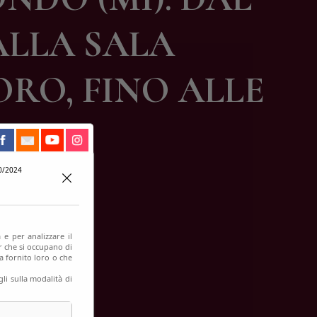
ALLA SALA
ORO, FINO ALLE
ORI
0/2024
 e per analizzare il
er che si occupano di
a fornito loro o che
li sulla modalità di