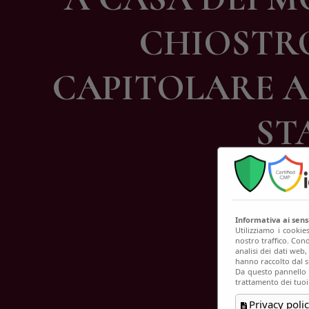
C
CHIOSTRO
CAPITOLARE AL
ST
Informativa ai sen
Utilizziamo i cookie
nostro traffico. Cond
analisi dei dati web
hanno raccolto dal su
Da questo pannello p
trattamento dei tuoi
Privacy polic