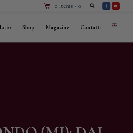
0 items
-
0
dario
Shop
Magazine
Contatti
NDO (MI): DAL