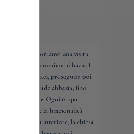
cenobio, vi proponiamo una visita
 dominato dall’omonima abbazia. Il
omunità dei monaci, proseguirà poi
plesso della grande abbazia, fino
 parte del comune. Ogni tappa
ioni, gli stili e la funzionalità
 la spiritualità interiore; la chiesa
i suoi monaci, si leggevano i