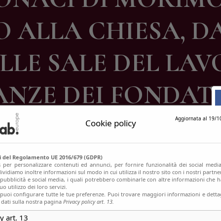
ontatti
 ALLA CHIESA, D
LE SALE DEL LAV
ANZE DEI FONDAT
Aggiornata al 19/1
Cookie policy
si del Regolamento UE 2016/679 (GDPR)
s per personalizzare contenuti ed annunci, per fornire funzionalità dei social media
ividiamo inoltre informazioni sul modo in cui utilizza il nostro sito con i nostri partn
, pubblicità e social media, i quali potrebbero combinarle con altre informazioni che h
o utilizzo dei loro servizi.
uoi configurare tutte le tue preferenze. Puoi trovare maggiori informazioni e dettag
 dati sulla nostra pagina
Privacy policy art. 13.
y art. 13