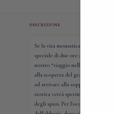
DESCRIZIONE
Se la vita monastica vi affascina 
speciale di due ore a Morimondo, 
nostro “viaggio nella storia” avrà
alla scoperta del grande lavoro co
ad arrivare alla soppressione napo
storica verrà sperimentata in loco, 
degli spazi. Per l’occasione, infatt
dell’abbazia, dove si svolgevano le 