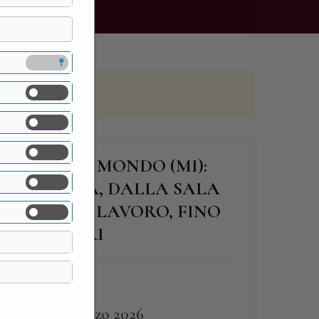
CI DI MORIMONDO (MI):
LA CHIESA, DALLA SALA
 SALE DEL LAVORO, FINO
 FONDATORI
FINE
14 Marzo 2026