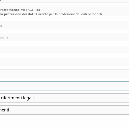
 trattamento
: VILLAGO SRL
la protezione dei dati
: Garante per la protezione dei dati personali
ie
ookie
A CASA DEI MONA
DAL CHIOSTRO AL
CAPITOLARE ALLE
ALLE STANZE DEI
 riferimenti legali
menti
INIZIO
14 Marzo 2026