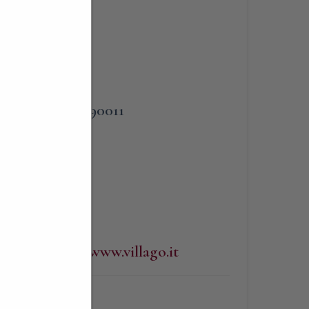
PHONE
338 3090011
 a
l Bar
WEBSITE
http://www.villago.it