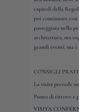
capitoli della Regola, si eleggevan
poi continuare con la visita guidat
passeggiata nella pianura circostan
architettura, ma soprattutto di vit
grandi eventi, ma è frutto di una
CONSIGLI PRATICI
La visita prevede anche una passeg
Punto di ritrovo e parcheggio: in
VISITA CONFERMATA – PR