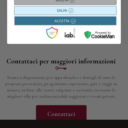
SALVA
ACCETTA
Contattaci per maggiori informazioni
Siamo a disposizione per approfondire i dettagli di tutte le
proposte presentate; progettiamo esperienze, gite e viaggi su
misura, in base alle vostre esigenze e curiosità; troviamo le
migliori ville per indimenticabili soggiorni o eventi privati.
Contattaci