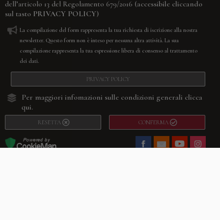
(accessibile cliccando
dell’articolo 13 del Regolamento 679/2016
sul tasto
PRIVACY POLICY
)
La compilazione del form rappresenta la tua richiesta di iscrizione alla nostra
newsletter. Questo form non è inteso per nessuna altra attività. La sua
compilazione rappresenta la tua espressione libera di consenso al trattamento
dei dati.
PRIVACY POLICY
Per maggiori infomazioni sulle condizioni generali
clicca
qui.
RESETTA
CONFERMA
Facebook
Youtube
Instagram
Villago
© 2026. VILLAGO SRL, Via Segantini, 11 – 22046 Merone (Co) –
P.IVA 03420530135 – Numero REA CO-313845 – Cap. Soc. € 10.200,00 – PEC
villagosrl@legalmail.it