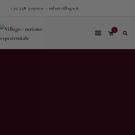
+39 338 3090011
–
info@villago.it
0
Home
Villago
Proposte
Soggiorni
V-BOX
Calendario
Shop
Magazine