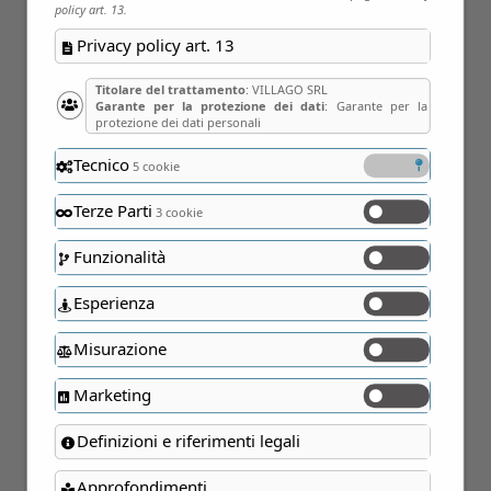
policy art. 13.
Privacy policy art. 13
Titolare del trattamento
: VILLAGO SRL
Garante per la protezione dei dati
: Garante per la
protezione dei dati personali
Tecnico
5 cookie
Terze Parti
3 cookie
17
Funzionalità
Gen
Esperienza
Misurazione
Marketing
Definizioni e riferimenti legali
Approfondimenti