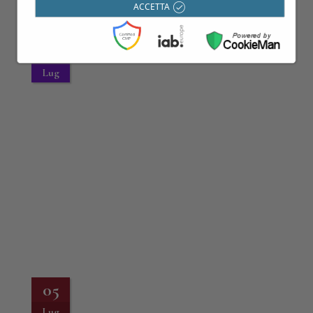
ACCETTA
27
Lug
05
Lug