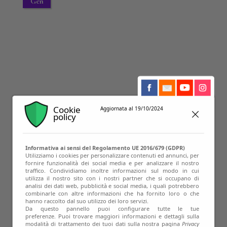
Gen
Cookie
Aggiornata al 19/10/2024
policy
Informativa ai sensi del Regolamento UE 2016/679 (GDPR)
Utilizziamo i cookies per personalizzare contenuti ed annunci, per
fornire funzionalità dei social media e per analizzare il nostro
14
traffico. Condividiamo inoltre informazioni sul modo in cui
utilizza il nostro sito con i nostri partner che si occupano di
analisi dei dati web, pubblicità e social media, i quali potrebbero
Feb
combinarle con altre informazioni che ha fornito loro o che
hanno raccolto dal suo utilizzo dei loro servizi.
Da questo pannello puoi configurare tutte le tue
preferenze. Puoi trovare maggiori informazioni e dettagli sulla
modalità di trattamento dei tuoi dati sulla nostra pagina
Privacy