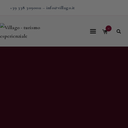
+39 338 3090011
–
info@villago.it
0
Home
Villago
Proposte
Soggiorni
V-BOX
Calendario
Shop
Magazine