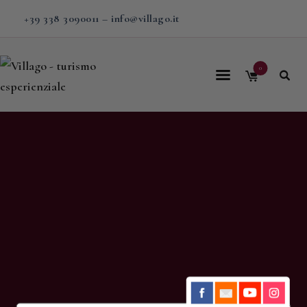
+39 338 3090011
–
info@villago.it
0
Home
Villago
Proposte
Soggiorni
V-BOX
Calendario
Shop
Magazine