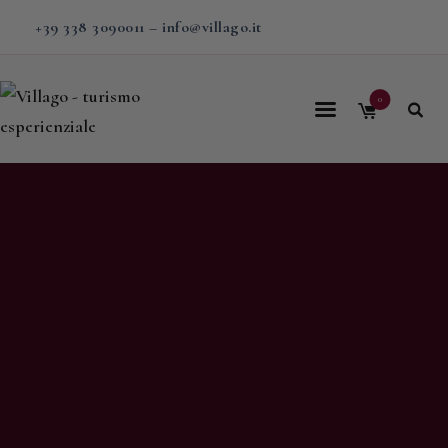
+39 338 3090011
–
info@villago.it
0
Home
Villago
Proposte
Soggiorni
V-BOX
Calendario
Shop
Magazine