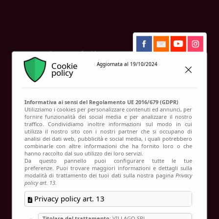
Contatti
Il riso delle antiche risaie
Cookie
Aggiornata al 19/10/2024
policy
Informativa ai sensi del Regolamento UE 2016/679 (GDPR)
Utilizziamo i cookies per personalizzare contenuti ed annunci, per
fornire funzionalità dei social media e per analizzare il nostro
traffico. Condividiamo inoltre informazioni sul modo in cui
utilizza il nostro sito con i nostri partner che si occupano di
analisi dei dati web, pubblicità e social media, i quali potrebbero
combinarle con altre informazioni che ha fornito loro o che
hanno raccolto dal suo utilizzo dei loro servizi.
Da questo pannello puoi configurare tutte le tue
preferenze. Puoi trovare maggiori informazioni e dettagli sulla
modalità di trattamento dei tuoi dati sulla nostra pagina
Privacy
policy art. 13.
Privacy policy art. 13
Titolare del trattamento
: VILLAGO SRL