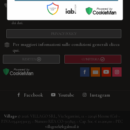
La compilazione del form rappresenta la tua richiesta di iscrizione alla nostra
newsletter. Questo form non è inteso per nessuna altra attività. La sua
compilazione rappresenta la tua espressione libera di consenso al trattamento
dei dati.
PRIVACY POLICY
Per maggiori infomazioni sulle condizioni generali
clicca
qui.
RESETTA
CONFERMA
Facebook
Youtube
Instagram
Villago
© 2026. VILLAGO SRL, Via Segantini, 11 – 22046 Merone (Co) –
P.IVA 03420530135 – Numero REA CO-313845 – Cap. Soc. € 10.200,00 – PEC
villagosrl@legalmail.it