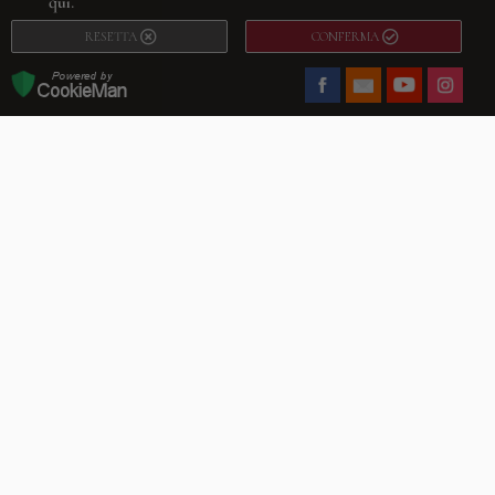
qui.
RESETTA
CONFERMA
Facebook
Youtube
Instagram
Villago
© 2026. VILLAGO SRL, Via Segantini, 11 – 22046 Merone (Co) –
P.IVA 03420530135 – Numero REA CO-313845 – Cap. Soc. € 10.200,00 – PEC
villagosrl@legalmail.it
Telefono:
+39 338-3090011
– Email:
info@villago.it
– Alcune immagini del sito
sono utilizzate su licenza di Shutterstock.com e rispettivi autori Sito realizzato
da
ShareNow!
Privacy Policy
Termini e condizioni