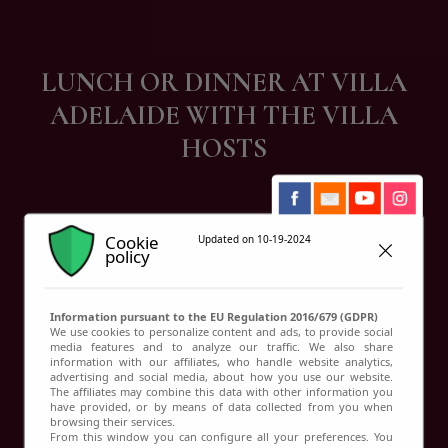
LUNCH OR DINNER AT VILLA
ADELAIDE WITH THE VILLA
HOSTS
Cookie
Updated on 10-19-2024
policy
Information pursuant to the EU Regulation 2016/679 (GDPR)
We use cookies to personalize content and ads, to provide social
media features and to analyze our traffic. We also share
information with our affiliates, who handle website analytics,
advertising and social media, about how you use our website.
The affiliates may combine this data with other information you
have provided, or by means of data collected from you when
browsing their services.
From this window you can configure all your preferences. You