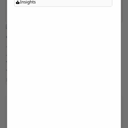
Insights
LUNCH OR DINNER AT
VILLA ADELAIDE WITH