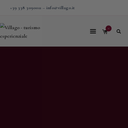
+39 338 3090011
–
info@villago.it
0
Home
About us
Calendar
Experiences
Travel
Stays in Villa
Contacts