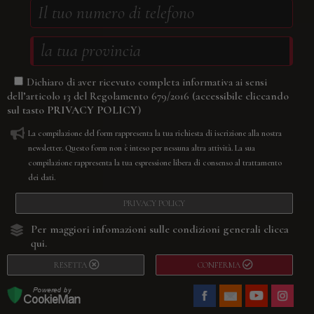
Dichiaro di aver ricevuto completa informativa ai sensi
(accessibile cliccando
dell’articolo 13 del Regolamento 679/2016
sul tasto
PRIVACY POLICY
)
La compilazione del form rappresenta la tua richiesta di iscrizione alla nostra
newsletter. Questo form non è inteso per nessuna altra attività. La sua
compilazione rappresenta la tua espressione libera di consenso al trattamento
dei dati.
PRIVACY POLICY
Per maggiori infomazioni sulle condizioni generali
clicca
qui.
RESETTA
CONFERMA