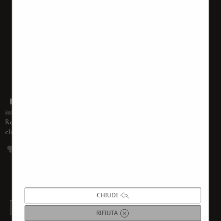
Dichiaro di aver ricevuto completa
informativa ai sensi dell’articolo 13 del
(accessibile
Regolamento 679/2016
cliccando sul tasto
PRIVACY POLICY
)
La compilazione del form rappresenta la tua richiesta
di iscrizione alla nostra newsletter. Questo form non
è inteso per nessuna altra attività. La sua
compilazione rappresenta la tua espressione libera di
consenso al trattamento dei dati.
CHIUDI
PRIVACY POLICY
RIFIUTA