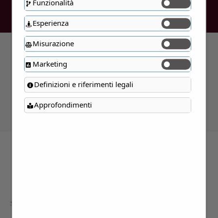
Funzionalità
Esperienza
Misurazione
Marketing
Errore:
Modulo di contatto non
trovato.
Definizioni e riferimenti legali
Approfondimenti
Contattaci per maggiori
informazioni
Siamo a disposizione per approfondire i
dettagli di tutte le proposte presentate;