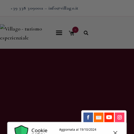
+39 338 3090011
–
info@villago.it
0
Home
Villago
Proposte
Soggiorni
V-BOX
Calendario
Shop
Magazine
Cookie
Aggiornata al 19/10/2024