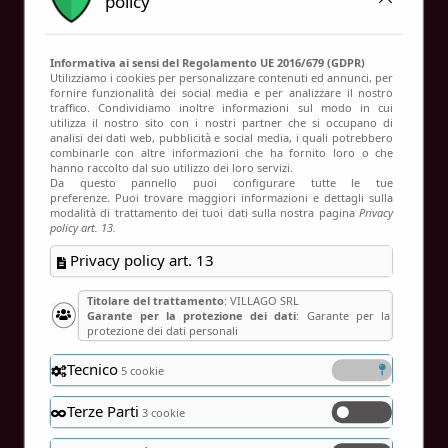
policy
Contatti
Informativa ai sensi del Regolamento UE 2016/679 (GDPR)
Utilizziamo i cookies per personalizzare contenuti ed annunci, per
fornire funzionalità dei social media e per analizzare il nostro
Verifica disponibilità
traffico. Condividiamo inoltre informazioni sul modo in cui
utilizza il nostro sito con i nostri partner che si occupano di
Home
Verifica disponibilità
analisi dei dati web, pubblicità e social media, i quali potrebbero
combinarle con altre informazioni che ha fornito loro o che
hanno raccolto dal suo utilizzo dei loro servizi.
Da questo pannello puoi configurare tutte le tue
preferenze. Puoi trovare maggiori informazioni e dettagli sulla
modalità di trattamento dei tuoi dati sulla nostra pagina
Privacy
policy art. 13.
Privacy policy art. 13
Titolare del trattamento
: VILLAGO SRL
Garante per la protezione dei dati
: Garante per la
protezione dei dati personali
Tecnico
5 cookie
Terze Parti
3 cookie