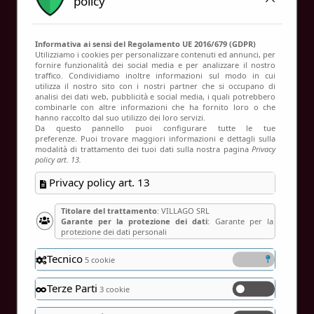
policy
Contatti
Informativa ai sensi del Regolamento UE 2016/679 (GDPR)
Utilizziamo i cookies per personalizzare contenuti ed annunci, per
fornire funzionalità dei social media e per analizzare il nostro
Verifica disponibilità
traffico. Condividiamo inoltre informazioni sul modo in cui
utilizza il nostro sito con i nostri partner che si occupano di
Home
Verifica disponibilità
analisi dei dati web, pubblicità e social media, i quali potrebbero
combinarle con altre informazioni che ha fornito loro o che
hanno raccolto dal suo utilizzo dei loro servizi.
Da questo pannello puoi configurare tutte le tue
preferenze. Puoi trovare maggiori informazioni e dettagli sulla
modalità di trattamento dei tuoi dati sulla nostra pagina
Privacy
policy art. 13.
Privacy policy art. 13
Titolare del trattamento
: VILLAGO SRL
Garante per la protezione dei dati
: Garante per la
protezione dei dati personali
Tecnico
5 cookie
Terze Parti
3 cookie