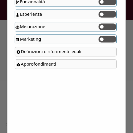
Funzionalità
Esperienza
Misurazione
Marketing
Errore:
Modulo di contatto non
trovato.
Definizioni e riferimenti legali
Approfondimenti
Contattaci per maggiori
informazioni
Siamo a disposizione per approfondire i
dettagli di tutte le proposte presentate;