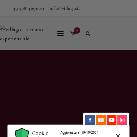
+39 338 3090011
–
info@villago.it
0
Home
Villago
Proposte
Soggiorni
V-BOX
Calendario
Shop
Magazine
Cookie
Aggiornata al 19/10/2024