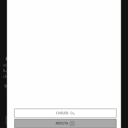
Dichiaro di aver ricevuto completa
informativa ai sensi dell’articolo 13 del
(accessibile
Regolamento 679/2016
cliccando sul tasto
PRIVACY POLICY
)
La compilazione del form rappresenta la tua richiesta
di iscrizione alla nostra newsletter. Questo form non
è inteso per nessuna altra attività. La sua
compilazione rappresenta la tua espressione libera di
consenso al trattamento dei dati.
CHIUDI
PRIVACY POLICY
RIFIUTA