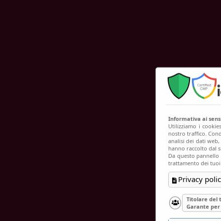
C
Informativa ai sen
Utilizziamo i cookie
nostro traffico. Cond
analisi dei dati web
hanno raccolto dal su
Da questo pannello p
trattamento dei tuoi
Privacy polic
Titolare del
Garante per 