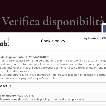
ontatti
Verifica disponibilità
Home
Verifica disponibilità
Aggiornata al 19/1
Cookie policy
si del Regolamento UE 2016/679 (GDPR)
s per personalizzare contenuti ed annunci, per fornire funzionalità dei social media
ividiamo inoltre informazioni sul modo in cui utilizza il nostro sito con i nostri partn
, pubblicità e social media, i quali potrebbero combinarle con altre informazioni che h
o utilizzo dei loro servizi.
uoi configurare tutte le tue preferenze. Puoi trovare maggiori informazioni e dettag
 dati sulla nostra pagina
Privacy policy art. 13.
y art. 13
 trattamento
: VILLAGO SRL
la protezione dei dati
: Garante per la protezione dei dati personali