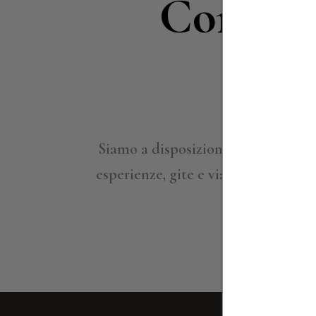
Contatt
in
Siamo a disposizione per approfond
esperienze, gite e viaggi su misura,
ville per ind