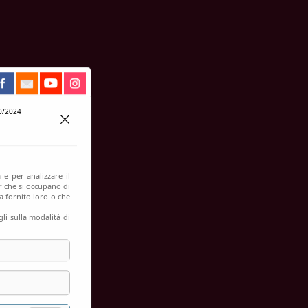
0/2024
 e per analizzare il
er che si occupano di
a fornito loro o che
li sulla modalità di