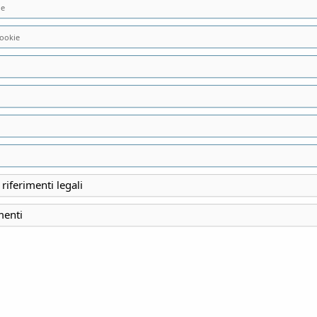
ie
ookie
vato.
 riferimenti legali
menti