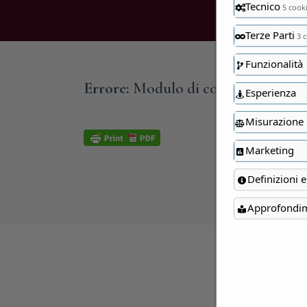
Tecnico
5 cook
Terze Parti
3 c
Funzionalità
Errore:
Modulo di contatto non tro
Esperienza
Misurazione
Marketing
Definizioni e
Approfondi