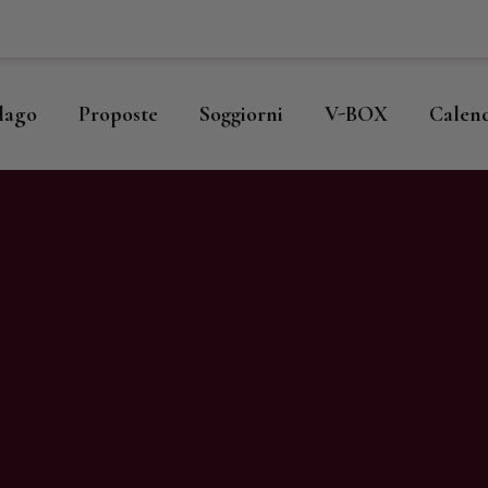
ome
llago
llago
Proposte
Soggiorni
V-BOX
Calen
roposte
oggiorni
-BOX
alendario
hop
agazine