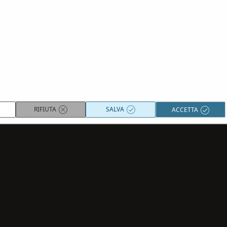
Per maggiori infomazioni sulle
condizioni generali
clicca qui.
RESETTA
CONFERMA
RIFIUTA
SALVA
ACCETTA