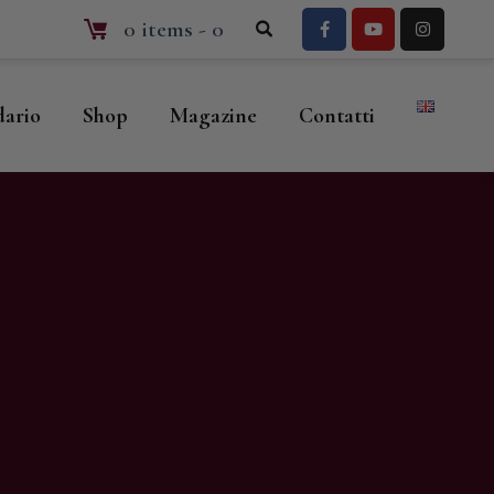
0 items
-
0
dario
Shop
Magazine
Contatti