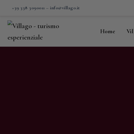
H
+39 338 3090011
–
info@villago.it
Vi
Home
Vi
P
S
V
C
S
M