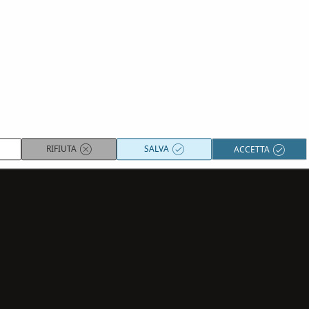
Per maggiori infomazioni sulle
condizioni generali
clicca qui.
RESETTA
CONFERMA
RIFIUTA
SALVA
ACCETTA