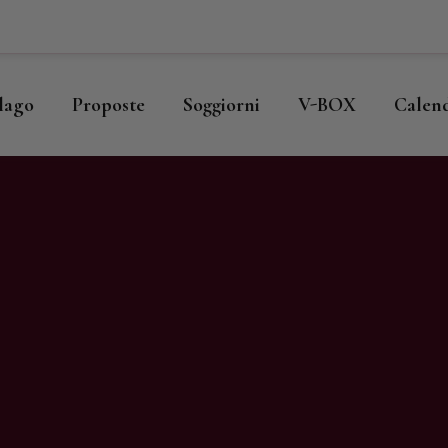
ome
llago
llago
Proposte
Soggiorni
V-BOX
Calen
roposte
oggiorni
-BOX
alendario
hop
agazine