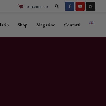
0 items
-
0
dario
Shop
Magazine
Contatti