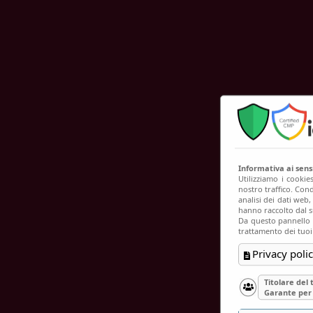
C
Informativa ai sen
Utilizziamo i cookie
nostro traffico. Cond
analisi dei dati web
hanno raccolto dal su
Da questo pannello p
trattamento dei tuoi
Privacy polic
Titolare del
Garante per 