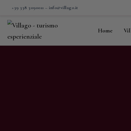
H
+39 338 3090011
–
info@villago.it
Vi
Home
Vi
P
S
V
C
S
M