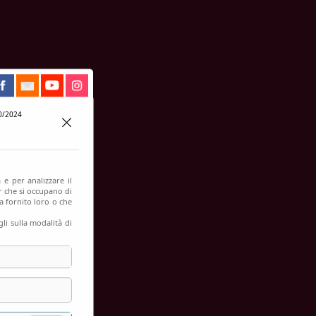
0/2024
 e per analizzare il
er che si occupano di
a fornito loro o che
li sulla modalità di