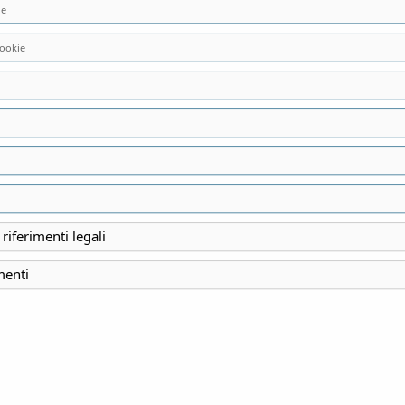
ie
ookie
vato.
 riferimenti legali
menti