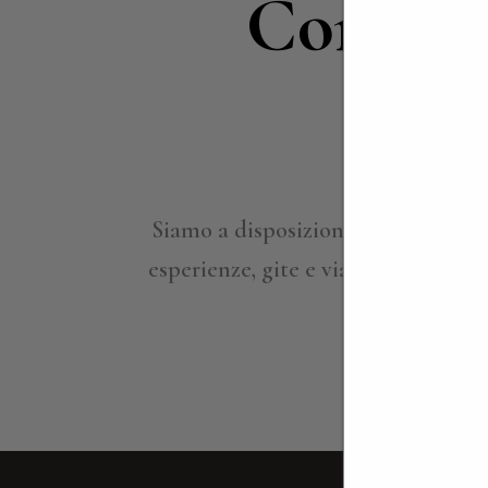
Contatt
in
Siamo a disposizione per approfond
esperienze, gite e viaggi su misura,
ville per ind