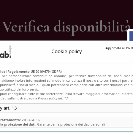
ontatti
Verifica disponibilità
Home
Verifica disponibilità
Aggiornata al 19/1
Cookie policy
si del Regolamento UE 2016/679 (GDPR)
s per personalizzare contenuti ed annunci, per fornire funzionalità dei social media
ividiamo inoltre informazioni sul modo in cui utilizza il nostro sito con i nostri partn
, pubblicità e social media, i quali potrebbero combinarle con altre informazioni che h
o utilizzo dei loro servizi.
uoi configurare tutte le tue preferenze. Puoi trovare maggiori informazioni e dettag
 dati sulla nostra pagina
Privacy policy art. 13.
y art. 13
 trattamento
: VILLAGO SRL
la protezione dei dati
: Garante per la protezione dei dati personali