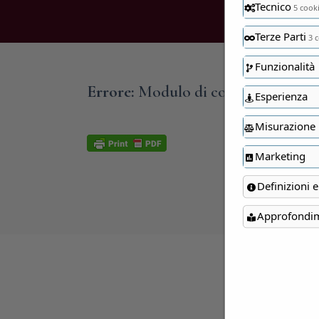
Tecnico
5 cook
Terze Parti
3 c
Funzionalità
Errore:
Modulo di contatto non tro
Esperienza
Misurazione
Marketing
Definizioni e
Approfondi