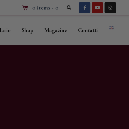
0 items
-
0
dario
Shop
Magazine
Contatti