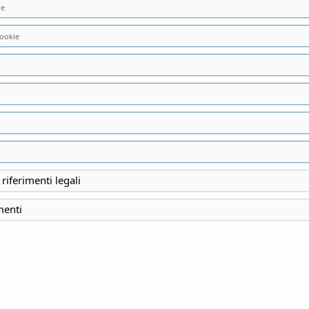
ie
ookie
vato.
 riferimenti legali
menti