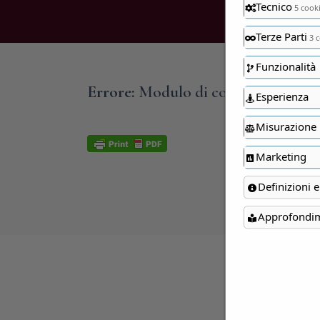
Tecnico
5 cook
Terze Parti
3 c
Funzionalità
Errore:
Modulo di contatto non tro
Esperienza
Misurazione
Marketing
Definizioni e
Approfondi