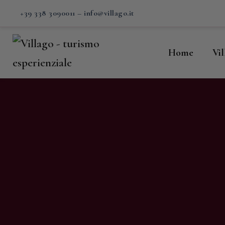
H
+39 338 3090011
–
info@villago.it
Vi
Home
Vi
P
S
V
C
S
M