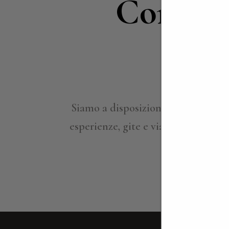
Contatt
in
Siamo a disposizione per approfond
esperienze, gite e viaggi su misura,
ville per ind