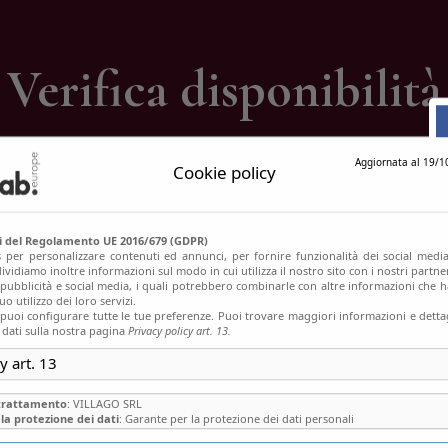
ontatti
Verifica disponibilità
Home
Verifica disponibilità
Aggiornata al 19/1
Cookie policy
si del Regolamento UE 2016/679 (GDPR)
s per personalizzare contenuti ed annunci, per fornire funzionalità dei social media
ividiamo inoltre informazioni sul modo in cui utilizza il nostro sito con i nostri partn
, pubblicità e social media, i quali potrebbero combinarle con altre informazioni che h
o utilizzo dei loro servizi.
uoi configurare tutte le tue preferenze. Puoi trovare maggiori informazioni e dettag
 dati sulla nostra pagina
Privacy policy art. 13.
y art. 13
 trattamento
: VILLAGO SRL
la protezione dei dati
: Garante per la protezione dei dati personali