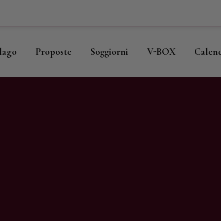
ome
llago
llago
Proposte
Soggiorni
V-BOX
Calen
roposte
oggiorni
-BOX
alendario
hop
agazine