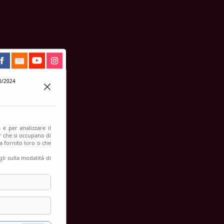
0/2024
 e per analizzare il
er che si occupano di
a fornito loro o che
li sulla modalità di