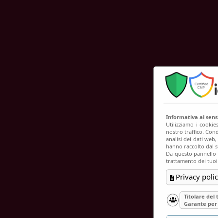
C
Informativa ai sen
Utilizziamo i cookie
nostro traffico. Cond
analisi dei dati web
hanno raccolto dal su
Da questo pannello p
trattamento dei tuoi
Privacy polic
Titolare del
Garante per 