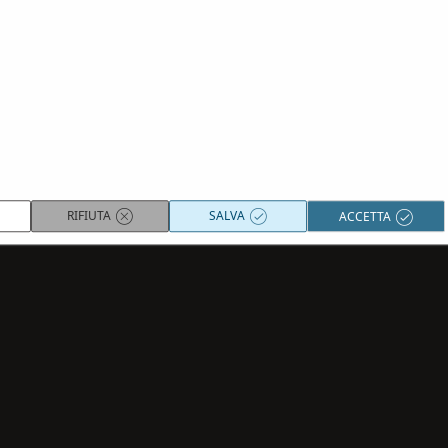
Per maggiori infomazioni sulle
condizioni generali
clicca qui.
RESETTA
CONFERMA
RIFIUTA
SALVA
ACCETTA