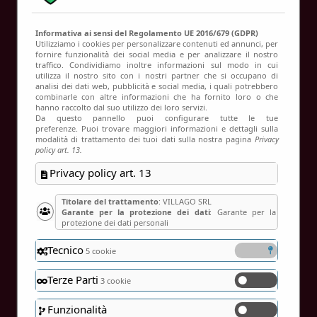
Contatti
Informativa ai sensi del Regolamento UE 2016/679 (GDPR)
Utilizziamo i cookies per personalizzare contenuti ed annunci, per
fornire funzionalità dei social media e per analizzare il nostro
traffico. Condividiamo inoltre informazioni sul modo in cui
Verifica disponibilità
utilizza il nostro sito con i nostri partner che si occupano di
analisi dei dati web, pubblicità e social media, i quali potrebbero
Home
Verifica disponibilità
combinarle con altre informazioni che ha fornito loro o che
hanno raccolto dal suo utilizzo dei loro servizi.
Da questo pannello puoi configurare tutte le tue
preferenze. Puoi trovare maggiori informazioni e dettagli sulla
modalità di trattamento dei tuoi dati sulla nostra pagina
Privacy
policy art. 13.
Privacy policy art. 13
Titolare del trattamento
: VILLAGO SRL
Garante per la protezione dei dati
: Garante per la
protezione dei dati personali
Tecnico
5 cookie
Terze Parti
3 cookie
Funzionalità