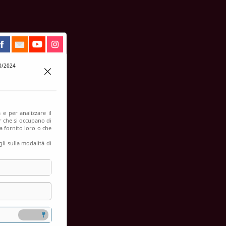
0/2024
 e per analizzare il
er che si occupano di
a fornito loro o che
li sulla modalità di