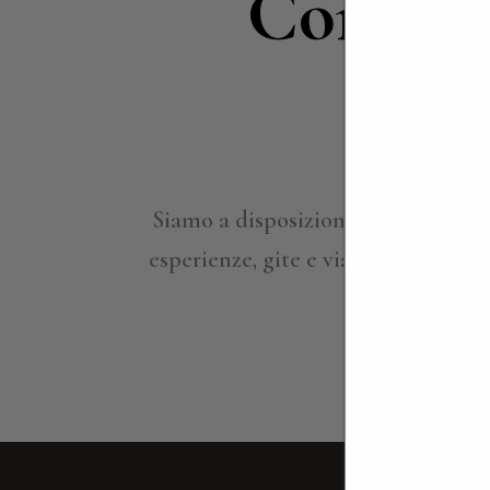
Contatt
in
Siamo a disposizione per approfond
esperienze, gite e viaggi su misura,
ville per ind