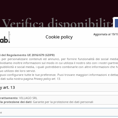
ontatti
Verifica disponibilità
Aggiornata al 19/1
Cookie policy
Home
Verifica disponibilità
si del Regolamento UE 2016/679 (GDPR)
s per personalizzare contenuti ed annunci, per fornire funzionalità dei social media
ividiamo inoltre informazioni sul modo in cui utilizza il nostro sito con i nostri partn
, pubblicità e social media, i quali potrebbero combinarle con altre informazioni che h
o utilizzo dei loro servizi.
uoi configurare tutte le tue preferenze. Puoi trovare maggiori informazioni e dettag
 dati sulla nostra pagina
Privacy policy art. 13.
y art. 13
 trattamento
: VILLAGO SRL
la protezione dei dati
: Garante per la protezione dei dati personali
ie