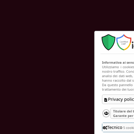
C
Informativa ai sen
Utilizziamo i cookie
nostro traffico. Cond
analisi dei dati web
hanno raccolto dal su
Da questo pannello p
trattamento dei tuoi
Privacy polic
Titolare del
Garante per 
Tecnico
5 cook