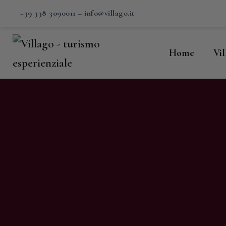
H
+39 338 3090011
–
info@villago.it
Vi
Home
Vi
P
S
V
C
S
M