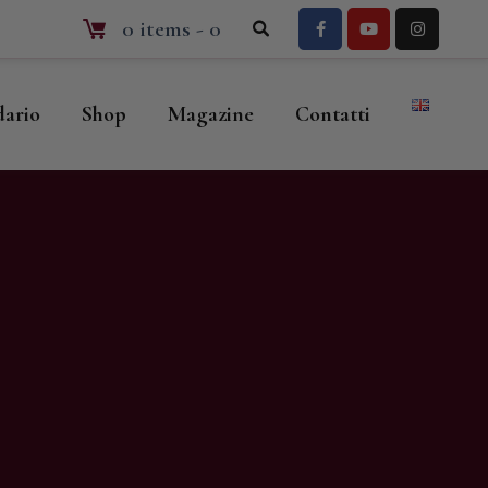
0 items
-
0
dario
Shop
Magazine
Contatti