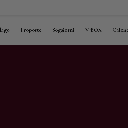
ome
llago
llago
Proposte
Soggiorni
V-BOX
Calen
roposte
oggiorni
-BOX
alendario
hop
agazine