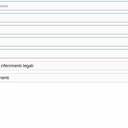
ookie
vato.
 riferimenti legali
menti