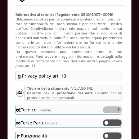
Contatti
Informativa ai sensi del Regolamento UE 2016/679 (GDPR)
Utilizziamo i cookies per personalizzare contenuti ed annunci, per
fornire funzionalità dei social media e per analizzare il nostro
traffico. Condividiamo inoltre informazioni sul modo in cui
Verifica disponibilità
utilizza il nostro sito con i nostri partner che si occupano di
analisi dei dati web, pubblicità e social media, i quali potrebbero
Home
Verifica disponibilità
combinarle con altre informazioni che ha fornito loro o che
hanno raccolto dal suo utilizzo dei loro servizi.
Da questo pannello puoi configurare tutte le tue
preferenze. Puoi trovare maggiori informazioni e dettagli sulla
modalità di trattamento dei tuoi dati sulla nostra pagina
Privacy
policy art. 13.
Privacy policy art. 13
Titolare del trattamento
: VILLAGO SRL
Garante per la protezione dei dati
: Garante per la
protezione dei dati personali
Tecnico
5 cookie
Terze Parti
3 cookie
Funzionalità