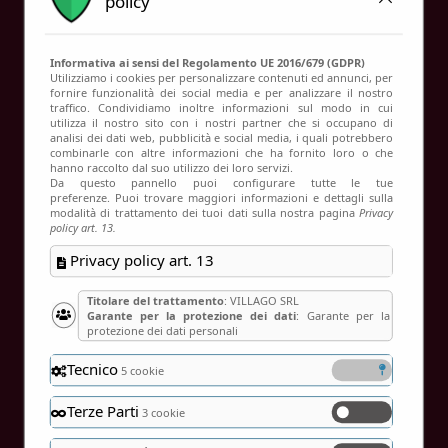
policy
Contatti
Informativa ai sensi del Regolamento UE 2016/679 (GDPR)
Utilizziamo i cookies per personalizzare contenuti ed annunci, per
fornire funzionalità dei social media e per analizzare il nostro
Verifica disponibilità
traffico. Condividiamo inoltre informazioni sul modo in cui
utilizza il nostro sito con i nostri partner che si occupano di
Home
Verifica disponibilità
analisi dei dati web, pubblicità e social media, i quali potrebbero
combinarle con altre informazioni che ha fornito loro o che
hanno raccolto dal suo utilizzo dei loro servizi.
Da questo pannello puoi configurare tutte le tue
preferenze. Puoi trovare maggiori informazioni e dettagli sulla
modalità di trattamento dei tuoi dati sulla nostra pagina
Privacy
policy art. 13.
Privacy policy art. 13
Titolare del trattamento
: VILLAGO SRL
Garante per la protezione dei dati
: Garante per la
protezione dei dati personali
Tecnico
5 cookie
Terze Parti
3 cookie