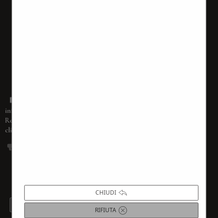
Dichiaro di aver ricevuto completa
informativa ai sensi dell’articolo 13 del
(accessibile
Regolamento 679/2016
cliccando sul tasto
PRIVACY POLICY
)
La compilazione del form rappresenta la tua richiesta
di iscrizione alla nostra newsletter. Questo form non
è inteso per nessuna altra attività. La sua
compilazione rappresenta la tua espressione libera di
consenso al trattamento dei dati.
CHIUDI
PRIVACY POLICY
RIFIUTA