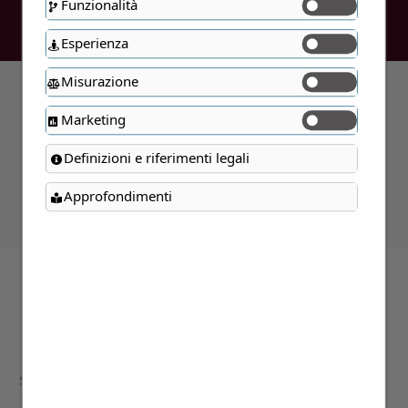
Funzionalità
Esperienza
Misurazione
Marketing
Errore:
Modulo di contatto non
trovato.
Definizioni e riferimenti legali
Approfondimenti
Contattaci per maggiori
informazioni
Siamo a disposizione per approfondire i
dettagli di tutte le proposte presentate;