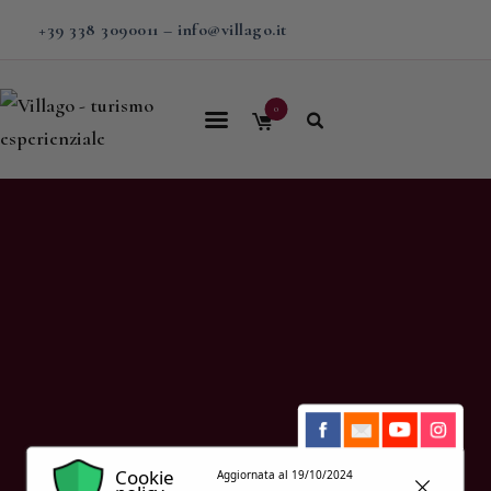
+39 338 3090011
–
info@villago.it
0
Home
Villago
Proposte
Soggiorni
V-BOX
Calendario
Shop
Magazine
Cookie
Aggiornata al 19/10/2024