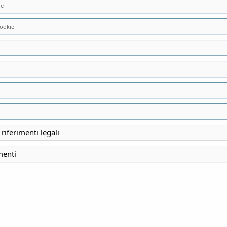
ie
ookie
vato.
 riferimenti legali
menti