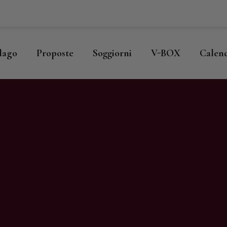
ome
llago
llago
Proposte
Soggiorni
V-BOX
Calen
roposte
oggiorni
-BOX
alendario
hop
agazine