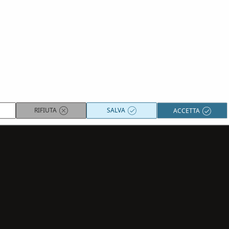
Per maggiori infomazioni sulle
condizioni generali
clicca qui.
RESETTA
CONFERMA
RIFIUTA
SALVA
ACCETTA