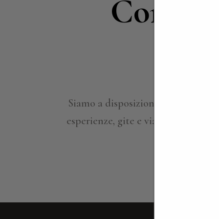
Contatt
in
Siamo a disposizione per approfond
esperienze, gite e viaggi su misura,
ville per ind