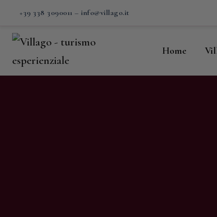
H
+39 338 3090011
–
info@villago.it
Vi
Home
Vi
P
S
V
C
S
M