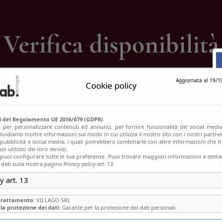
ontatti
Verifica disponibilità
Home
Verifica disponibilità
Aggiornata al 19/1
Cookie policy
si del Regolamento UE 2016/679 (GDPR)
s per personalizzare contenuti ed annunci, per fornire funzionalità dei social media
ividiamo inoltre informazioni sul modo in cui utilizza il nostro sito con i nostri partn
, pubblicità e social media, i quali potrebbero combinarle con altre informazioni che h
o utilizzo dei loro servizi.
uoi configurare tutte le tue preferenze. Puoi trovare maggiori informazioni e dettag
 dati sulla nostra pagina
Privacy policy art. 13.
y art. 13
 trattamento
: VILLAGO SRL
la protezione dei dati
: Garante per la protezione dei dati personali