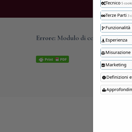
Tecnico
5 cook
Terze Parti
3 c
Funzionalità
Errore:
Modulo di contatto non tro
Esperienza
Misurazione
Marketing
Definizioni e
Approfondi