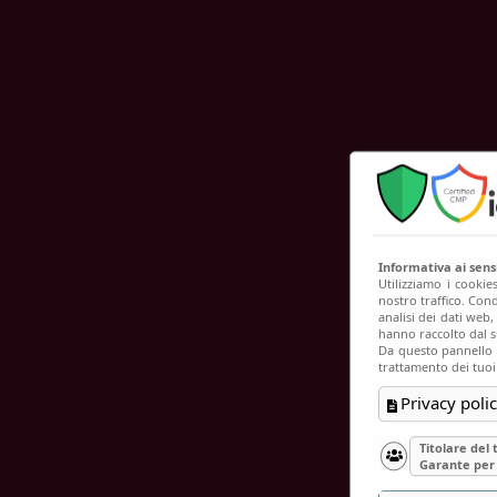
C
Informativa ai sen
Utilizziamo i cookie
nostro traffico. Cond
analisi dei dati web
hanno raccolto dal su
Da questo pannello p
trattamento dei tuoi
Privacy polic
Titolare del
Garante per 