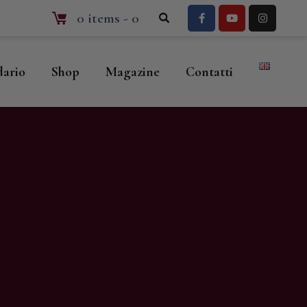
0 items
-
0
dario
Shop
Magazine
Contatti