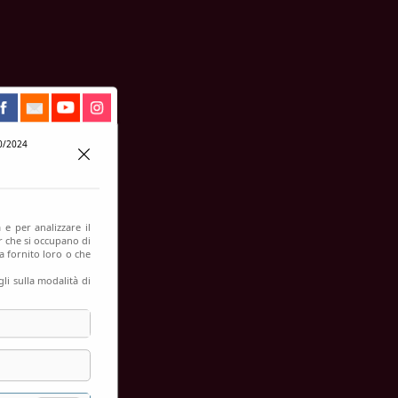
0/2024
 e per analizzare il
er che si occupano di
a fornito loro o che
li sulla modalità di